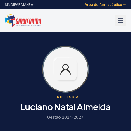
Pular para o conteúdo
SINDIFARMA-BA
·
Área do farmacêutico
— DIRETORIA
Luciano Natal Almeida
Gestão 2024-2027