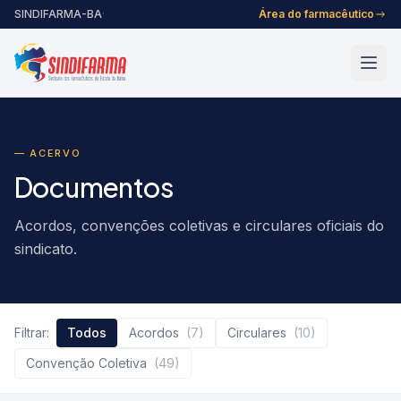
Pular para o conteúdo
SINDIFARMA-BA
·
Área do farmacêutico
— ACERVO
Documentos
Acordos, convenções coletivas e circulares oficiais do
sindicato.
Filtrar:
Todos
Acordos
(7)
Circulares
(10)
Convenção Coletiva
(49)