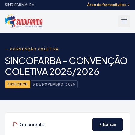
Pular para o conteúdo
SINDIFARMA-BA
·
Área do farmacêutico
— CONVENÇÃO COLETIVA
SINCOFARBA – CONVENÇÃO
COLETIVA 2025/2026
2025/2026
5 DE NOVEMBRO, 2025
Documento
Abrir
Baixar