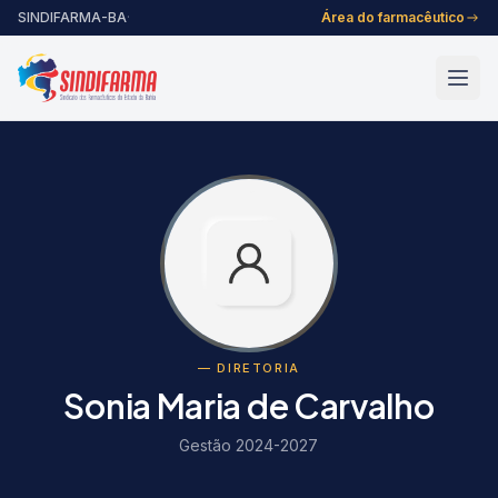
Pular para o conteúdo
SINDIFARMA-BA
·
Área do farmacêutico
— DIRETORIA
Sonia Maria de Carvalho
Gestão 2024-2027