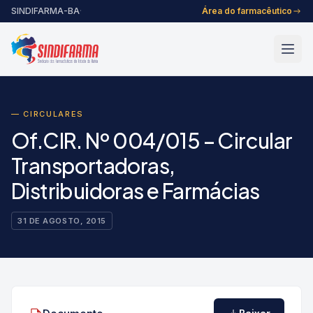
Pular para o conteúdo
SINDIFARMA-BA
·
Área do farmacêutico
— CIRCULARES
Of.CIR. Nº 004/015 – Circular
Transportadoras,
Distribuidoras e Farmácias
31 DE AGOSTO, 2015