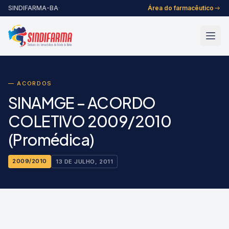
Pular para o conteúdo
SINDIFARMA-BA
·
Área do farmacêutico
— ACORDOS
SINAMGE – ACORDO
COLETIVO 2009/2010
(Promédica)
2009/2010
13 DE JULHO, 2011