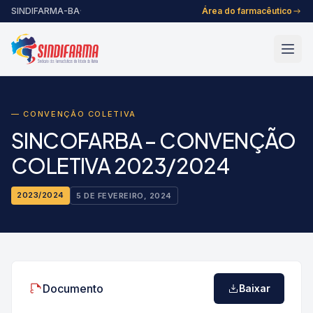
Pular para o conteúdo
SINDIFARMA-BA
·
Área do farmacêutico
— CONVENÇÃO COLETIVA
SINCOFARBA – CONVENÇÃO
COLETIVA 2023/2024
2023/2024
5 DE FEVEREIRO, 2024
Documento
Abrir
Baixar