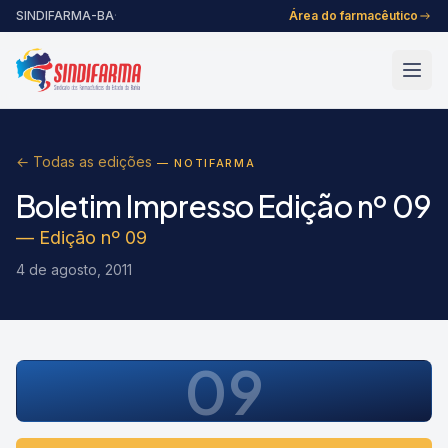
Pular para o conteúdo
SINDIFARMA-BA
·
Área do farmacêutico
← Todas as edições
— NOTIFARMA
Boletim Impresso Edição nº 09
— Edição nº 09
4 de agosto, 2011
09