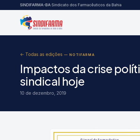
Pular para o conteúdo
SINDIFARMA-BA
·
Sindicato dos Farmacêuticos da Bahia
← Todas as edições
— NOTIFARMA
Impactos da crise polí
sindical hoje
10 de dezembro, 2019