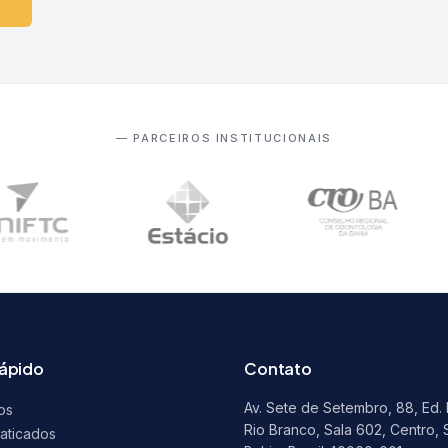
— PARCEIROS INSTITUCIONAIS
rápido
Contato
Av. Sete de Setembro, 88, Ed.
os
Rio Branco, Sala 602, Centro, 
raticados