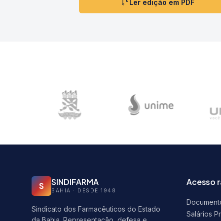
Ler edição em PDF
SINDIFARMA
Acesso 
S
BAHIA · DESDE 1948
Document
Sindicato dos Farmacêuticos do Estado
Salários P
da Bahia. Representação, defesa e