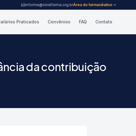
informe@sindifarma.org.br
Área do farmacêutico
Salários Praticados
Convênios
FAQ
Contato
ância da contribuição