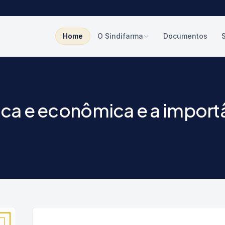
Home
O Sindifarma
Documentos
tica e econômica e a import