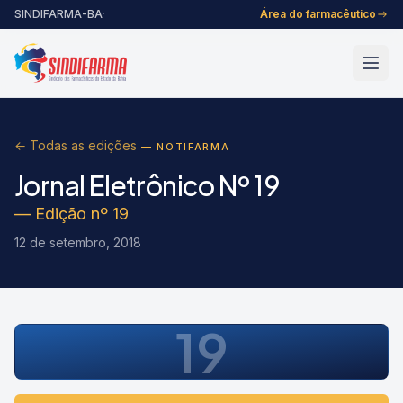
Pular para o conteúdo
SINDIFARMA-BA
·
Área do farmacêutico
← Todas as edições
— NOTIFARMA
Jornal Eletrônico Nº 19
— Edição nº 19
12 de setembro, 2018
19