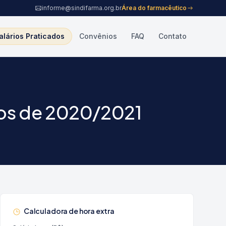
informe@sindifarma.org.br
Área do farmacêutico
alários Praticados
Convênios
FAQ
Contato
nos de 2020/2021
Calculadora de hora extra