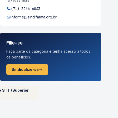
faixas salariais.
(71) 3266-6043
informe@sindifarma.org.br
Filie-se
Faça parte da categoria e tenha acesso a todos
os benefícios.
Sindicalize-se
T (Superior