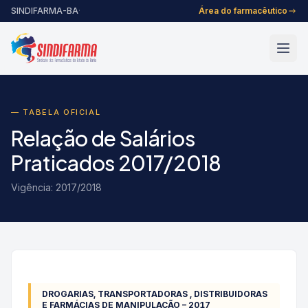
Pular para o conteúdo
SINDIFARMA-BA
·
Área do farmacêutico
— TABELA OFICIAL
Relação de Salários
Praticados 2017/2018
Vigência: 2017/2018
DROGARIAS, TRANSPORTADORAS , DISTRIBUIDORAS
E FARMÁCIAS DE MANIPULAÇÃO – 2017