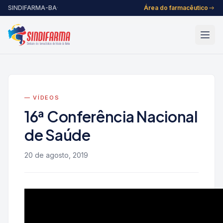
Pular para o conteúdo
SINDIFARMA-BA
·
Área do farmacêutico
— VÍDEOS
16ª Conferência Nacional
de Saúde
20 de agosto, 2019