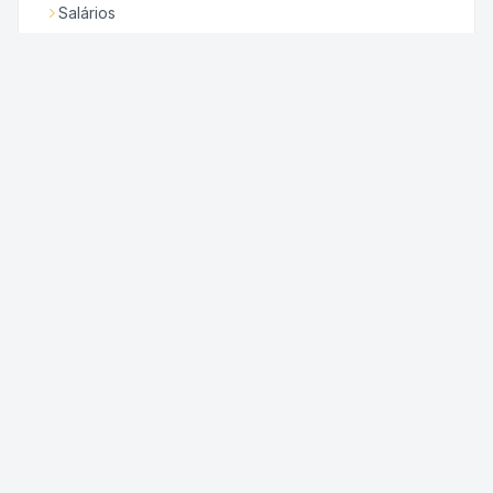
Salários
Notícias
Filie-se
Faça parte da categoria e tenha acesso a todos os
benefícios.
Sindicalize-se
— PARCEIROS INSTITUCIONAIS