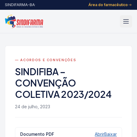
Pular para o conteúdo
SINDIFARMA-BA
·
Área do farmacêutico
— ACORDOS E CONVENÇÕES
SINDIFIBA –
CONVENÇÃO
COLETIVA 2023/2024
24 de julho, 2023
Documento PDF
Abrir
Baixar