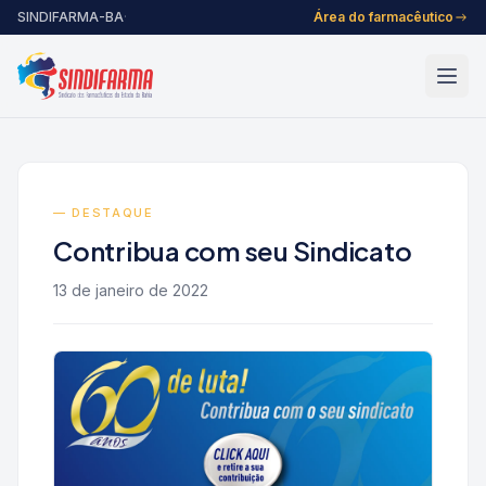
Pular para o conteúdo
SINDIFARMA-BA
·
Área do farmacêutico
— DESTAQUE
Contribua com seu Sindicato
13 de janeiro de 2022