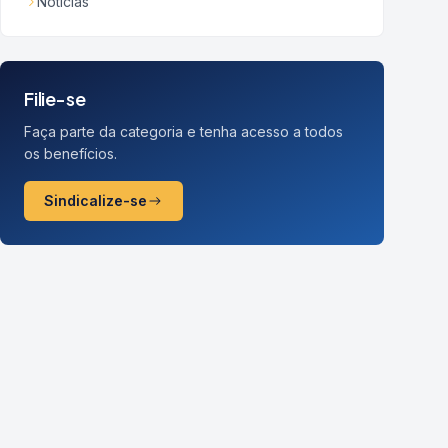
Notícias
Filie-se
Faça parte da categoria e tenha acesso a todos
os benefícios.
Sindicalize-se