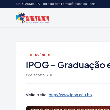
Pular para o conteúdo
SINDIFARMA-BA
·
Sindicato dos Farmacêuticos da Bahia
— CONVÊNIOS
IPOG – Graduação 
1 de agosto, 2011
Visite o site:
http://www.ipog.edu.br/