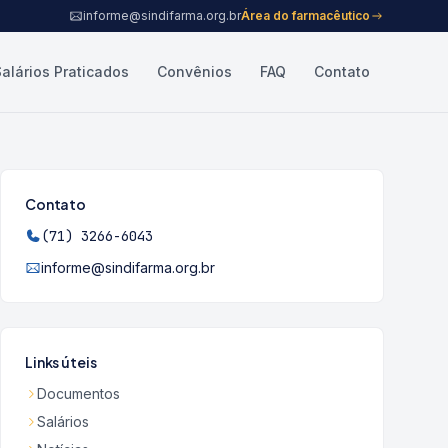
informe@sindifarma.org.br
Área do farmacêutico
Salários Praticados
Convênios
FAQ
Contato
Contato
(71) 3266-6043
informe@sindifarma.org.br
Links úteis
Documentos
Salários