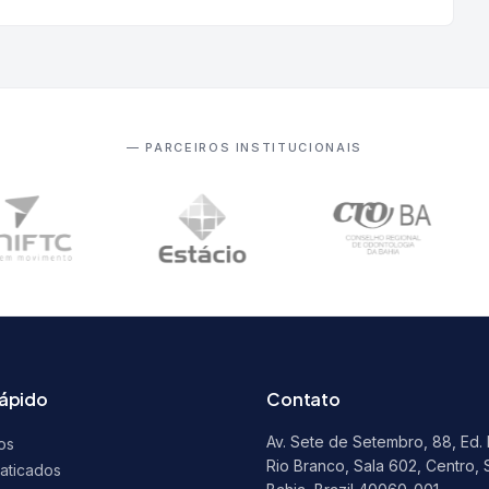
— PARCEIROS INSTITUCIONAIS
rápido
Contato
Av. Sete de Setembro, 88, Ed.
os
Rio Branco, Sala 602, Centro, 
raticados