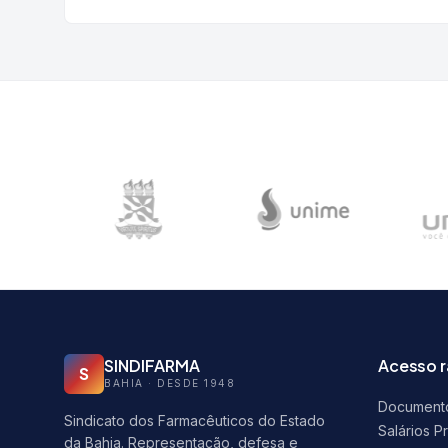
SINDIFARMA
Acesso 
S
BAHIA · DESDE 1948
Document
Sindicato dos Farmacêuticos do Estado
Salários P
da Bahia. Representação, defesa e