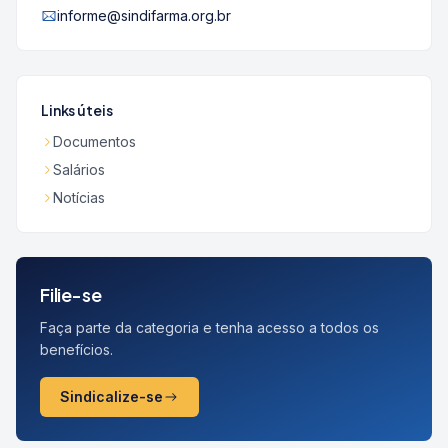
informe@sindifarma.org.br
Links úteis
Documentos
Salários
Notícias
Filie-se
Faça parte da categoria e tenha acesso a todos os
benefícios.
Sindicalize-se