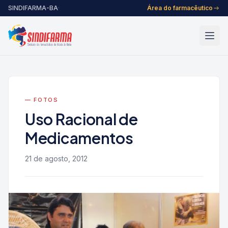
Pular para o conteúdo
SINDIFARMA-BA
·
Área do farmacêutico
— FOTOS
Uso Racional de
Medicamentos
21 de agosto, 2012