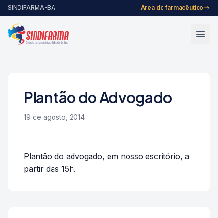
Pular para o conteúdo
SINDIFARMA-BA
·
Área do farmacêutico
Plantão do Advogado
19 de agosto, 2014
Plantão do advogado, em nosso escritório, a
partir das 15h.