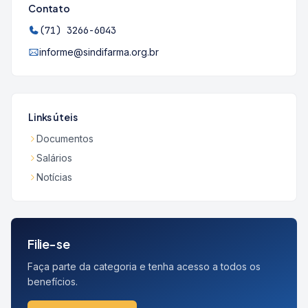
Contato
(71) 3266-6043
informe@sindifarma.org.br
Links úteis
Documentos
Salários
Notícias
Filie-se
Faça parte da categoria e tenha acesso a todos os
benefícios.