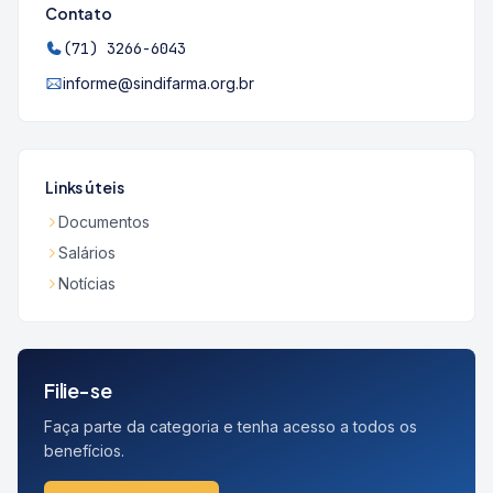
Contato
(71) 3266-6043
informe@sindifarma.org.br
Links úteis
Documentos
Salários
Notícias
Filie-se
Faça parte da categoria e tenha acesso a todos os
benefícios.