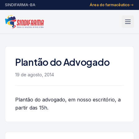
Pular para o conteúdo
SINDIFARMA-BA
·
Área do farmacêutico
Plantão do Advogado
19 de agosto, 2014
Plantão do advogado, em nosso escritório, a
partir das 15h.