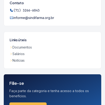
Contato
(71) 3266-6043
informe@sindifarma.org.br
Links úteis
Documentos
Salários
Notícias
Filie-se
Faça parte da categoria e tenha acesso a todos os
benefícios.