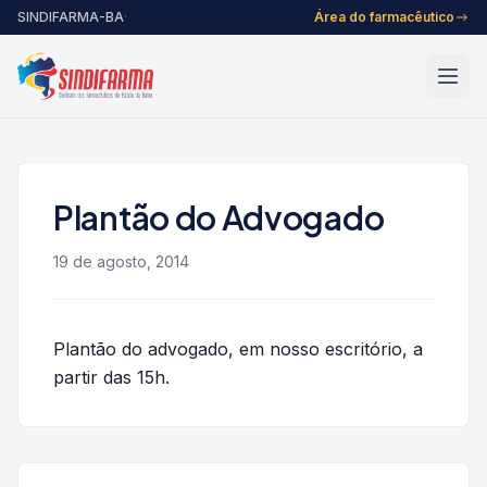
Pular para o conteúdo
SINDIFARMA-BA
·
Área do farmacêutico
Plantão do Advogado
19 de agosto, 2014
Plantão do advogado, em nosso escritório, a
partir das 15h.