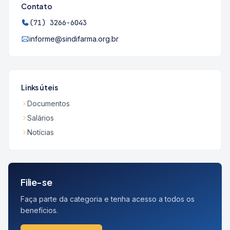
Contato
(71) 3266-6043
informe@sindifarma.org.br
Links úteis
Documentos
Salários
Notícias
Filie-se
Faça parte da categoria e tenha acesso a todos os
benefícios.