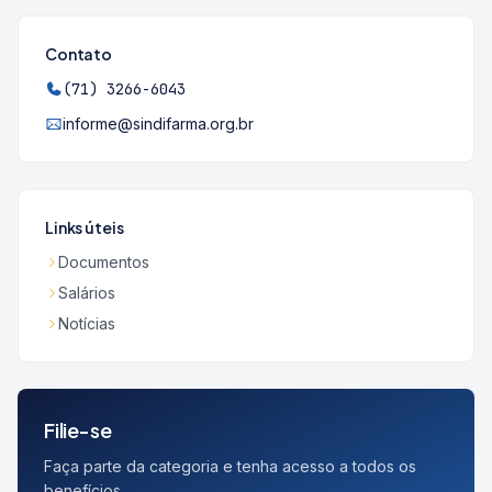
Contato
(71) 3266-6043
informe@sindifarma.org.br
Links úteis
Documentos
Salários
Notícias
Filie-se
Faça parte da categoria e tenha acesso a todos os
benefícios.