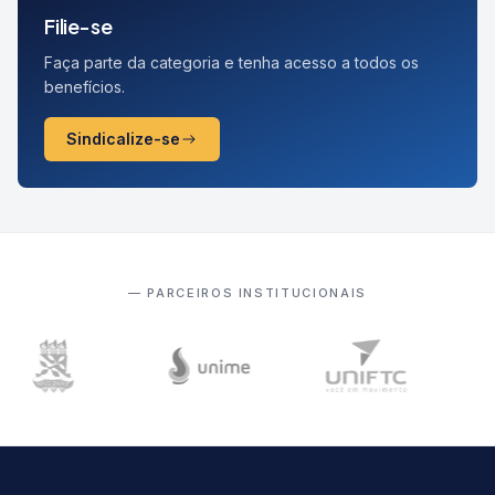
Filie-se
Faça parte da categoria e tenha acesso a todos os
benefícios.
Sindicalize-se
— PARCEIROS INSTITUCIONAIS