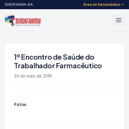
Pular para o conteúdo
SINDIFARMA-BA
·
Área do farmacêutico
1º Encontro de Saúde do
Trabalhador Farmacêutico
24 de maio de 2016
Fotos