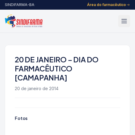
Pular para o conteúdo
SINDIFARMA-BA
·
Área do farmacêutico
20 DE JANEIRO – DIA DO
FARMACÊUTICO
[CAMAPANHA]
20 de janeiro de 2014
Fotos