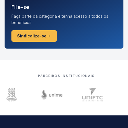
Filie-se
Faça parte da categoria e tenha acesso a todos os
benefícios.
Sindicalize-se
— PARCEIROS INSTITUCIONAIS