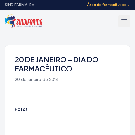
Pular para o conteúdo
SINDIFARMA-BA
·
Área do farmacêutico
20 DE JANEIRO – DIA DO
FARMACÊUTICO
20 de janeiro de 2014
Fotos