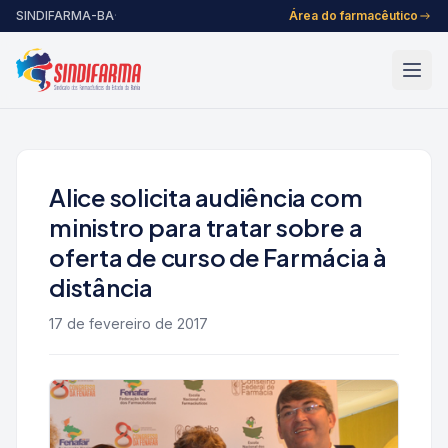
Pular para o conteúdo
SINDIFARMA-BA
·
Área do farmacêutico
Alice solicita audiência com
ministro para tratar sobre a
oferta de curso de Farmácia à
distância
17 de fevereiro de 2017