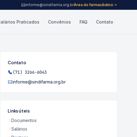
informe@sindifarma.org.br
Área do farmacêutico
Salários Praticados
Convênios
FAQ
Contato
Contato
(71) 3266-6043
informe@sindifarma.org.br
Links úteis
Documentos
Salários