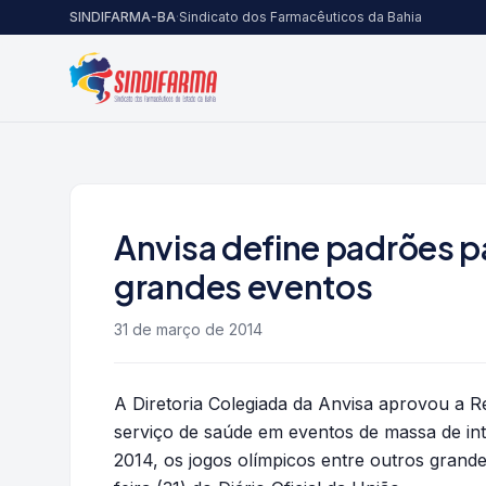
Pular para o conteúdo
SINDIFARMA-BA
·
Sindicato dos Farmacêuticos da Bahia
Anvisa define padrões p
grandes eventos
31 de março de 2014
A Diretoria Colegiada da Anvisa aprovou a 
serviço de saúde em eventos de massa de in
2014, os jogos olímpicos entre outros grande