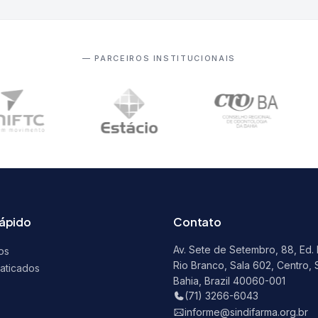
— PARCEIROS INSTITUCIONAIS
rápido
Contato
Av. Sete de Setembro, 88, Ed.
os
Rio Branco, Sala 602, Centro, 
raticados
Bahia, Brazil 40060-001
s
(71) 3266-6043
informe@sindifarma.org.br