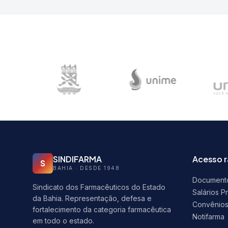
SINDIFARMA
Acesso 
S
BAHIA · DESDE 1948
Document
Sindicato dos Farmacêuticos do Estado
Salários P
da Bahia. Representação, defesa e
Convênio
fortalecimento da categoria farmacêutica
Notifarma
em todo o estado.