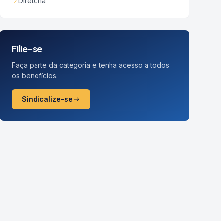
Diretoria
Filie-se
Faça parte da categoria e tenha acesso a todos
os benefícios.
Sindicalize-se