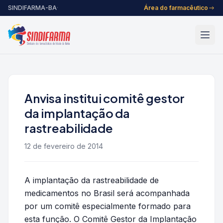
Pular para o conteúdo
SINDIFARMA-BA
·
Área do farmacêutico
Anvisa institui comitê gestor
da implantação da
rastreabilidade
12 de fevereiro de 2014
A implantação da rastreabilidade de
medicamentos no Brasil será acompanhada
por um comitê especialmente formado para
esta função. O Comitê Gestor da Implantação