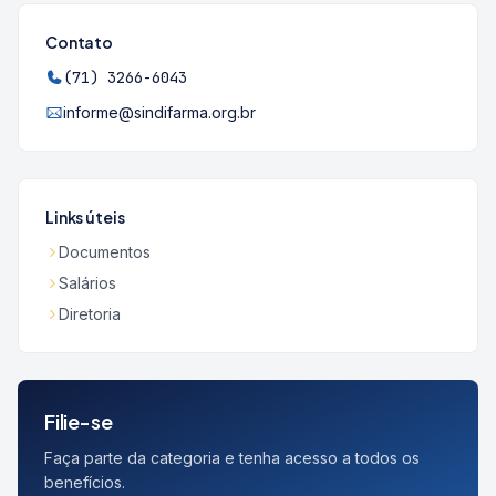
Contato
(71) 3266-6043
informe@sindifarma.org.br
Links úteis
Documentos
Salários
Diretoria
Filie-se
Faça parte da categoria e tenha acesso a todos os
benefícios.