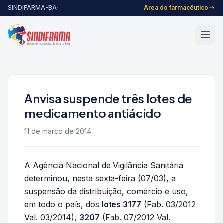
Pular para o conteúdo
SINDIFARMA-BA
·
Área do farmacêutico
Anvisa suspende três lotes de
medicamento antiácido
11 de março de 2014
A Agência Nacional de Vigilância Sanitária
determinou, nesta sexta-feira (07/03), a
suspensão da distribuição, comércio e uso,
em todo o país, dos
lotes 3177
(Fab. 03/2012
Val. 03/2014),
3207
(Fab. 07/2012 Val.