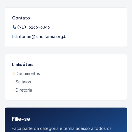
Contato
(71) 3266-6043
informe@sindifarma.org.br
Links úteis
Documentos
Salários
Diretoria
Filie-se
Faça parte da categoria e tenha acesso a todos os