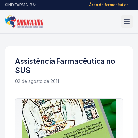
Pular para o conteúdo
SINDIFARMA-BA
·
Área do farmacêutico
Assistência Farmacêutica no
SUS
02 de agosto de 2011