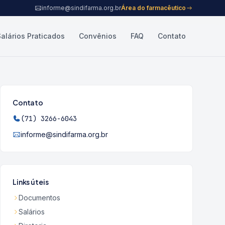
informe@sindifarma.org.br
Área do farmacêutico
Salários Praticados
Convênios
FAQ
Contato
Contato
(71) 3266-6043
informe@sindifarma.org.br
Links úteis
Documentos
Salários