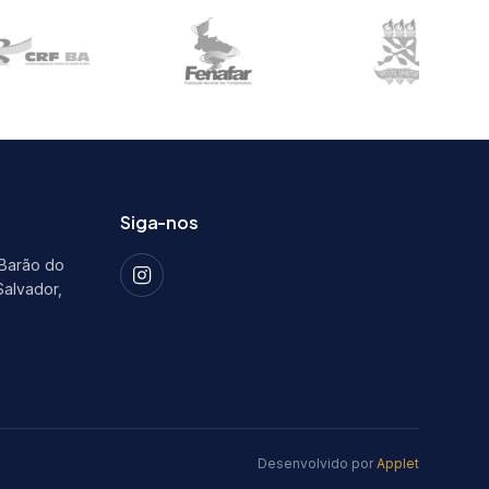
Siga-nos
 Barão do
Salvador,
Desenvolvido por
Applet