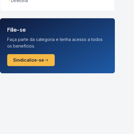
Diretoria
Filie-se
Faça parte da categoria e tenha acesso a todos
os benefícios.
Sindicalize-se