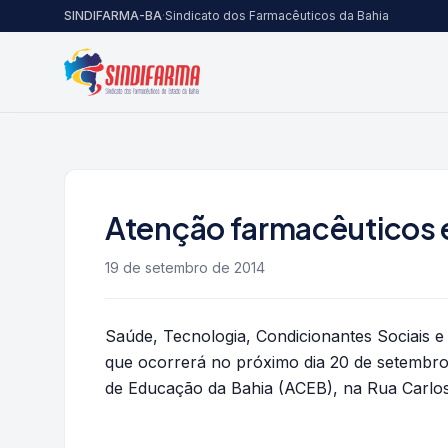
Pular para o conteúdo
SINDIFARMA-BA
·
Sindicato dos Farmacêuticos da Bahia
Atenção farmacêuticos e
19 de setembro de 2014
Saúde, Tecnologia, Condicionantes Sociais e
que ocorrerá no próximo dia 20 de setembro,
de Educação da Bahia (ACEB), na Rua Carlo