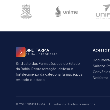
SINDIFARMA
Acesso 
S
BAHIA · DESDE 1948
Document
Sindicato dos Farmacêuticos do Estado
Salários P
da Bahia. Representação, defesa e
Convênio
fortalecimento da categoria farmacêutica
Notifarma
em todo o estado.
© 2026 SINDIFARMA-BA. Todos os direitos reservados.