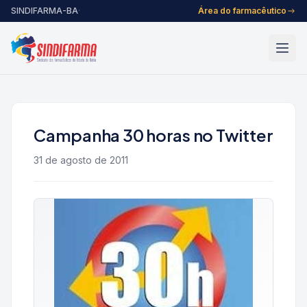
Pular para o conteúdo
SINDIFARMA-BA
·
Área do farmacêutico
Campanha 30 horas no Twitter
31 de agosto de 2011