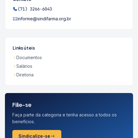
(71) 3266-6043
informe@sindifarma.org.br
Links úteis
Documentos
Salários
Diretoria
Filie-se
Faça parte da categoria e tenha acesso a todos os
benefícios.
Sindicalize-se