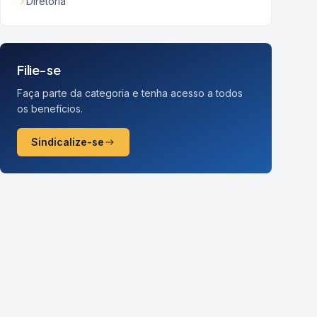
Diretoria
Filie-se
Faça parte da categoria e tenha acesso a todos
os benefícios.
Sindicalize-se