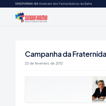
Pular para o conteúdo
SINDIFARMA-BA
·
Sindicato dos Farmacêuticos da Bahia
Campanha da Fraternid
23 de fevereiro de 2012