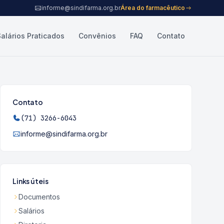
informe@sindifarma.org.br
Área do farmacêutico
Salários Praticados
Convênios
FAQ
Contato
Contato
(71) 3266-6043
informe@sindifarma.org.br
Links úteis
Documentos
Salários