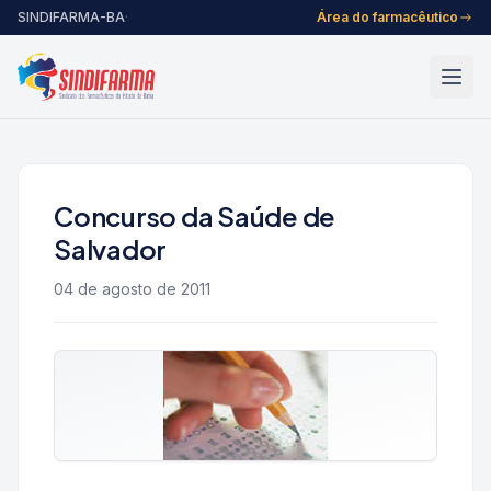
Pular para o conteúdo
SINDIFARMA-BA
·
Área do farmacêutico
Concurso da Saúde de
Salvador
04 de agosto de 2011