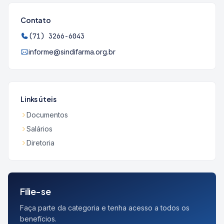
Contato
(71) 3266-6043
informe@sindifarma.org.br
Links úteis
Documentos
Salários
Diretoria
Filie-se
Faça parte da categoria e tenha acesso a todos os
benefícios.