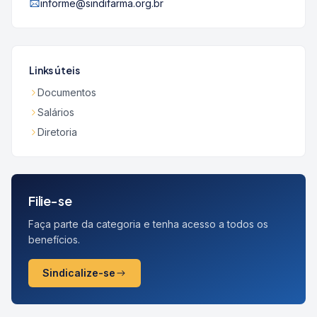
informe@sindifarma.org.br
Links úteis
Documentos
Salários
Diretoria
Filie-se
Faça parte da categoria e tenha acesso a todos os
benefícios.
Sindicalize-se