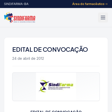
Pular para o conteúdo
SINDIFARMA-BA
·
Área do farmacêutico
EDITAL DE CONVOCAÇÃO
24 de abril de 2012