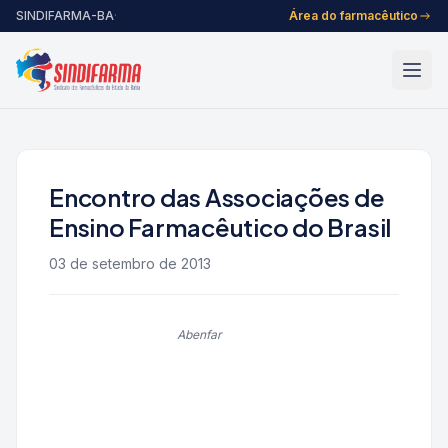
Pular para o conteúdo
SINDIFARMA-BA
·
Área do farmacêutico
Encontro das Associações de
Ensino Farmacêutico do Brasil
03 de setembro de 2013
Abenfar