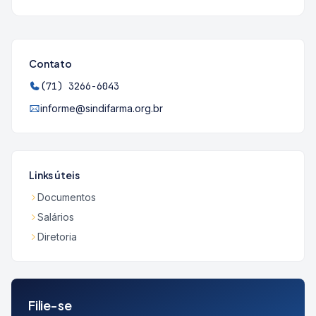
Contato
(71) 3266-6043
informe@sindifarma.org.br
Links úteis
Documentos
Salários
Diretoria
Filie-se