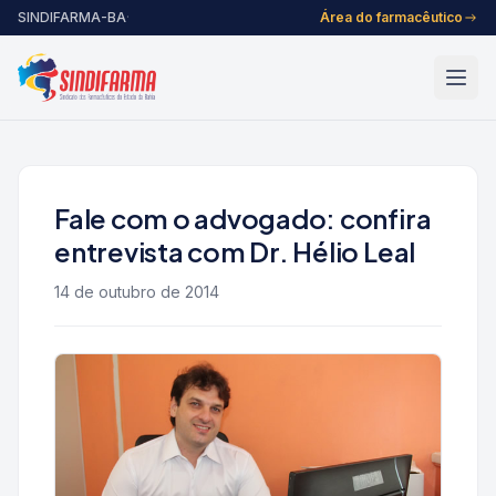
Pular para o conteúdo
SINDIFARMA-BA
·
Área do farmacêutico
Fale com o advogado: confira
entrevista com Dr. Hélio Leal
14 de outubro de 2014