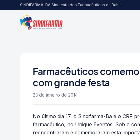
Pular para o conteúdo
SINDIFARMA-BA
·
Sindicato dos Farmacêuticos da Bahia
Farmacêuticos comemora
com grande festa
23 de janeiro de 2014
No último dia 17, o Sindifarma-Ba e o CRF
farmacêutico, no Unique Eventos. Sob o com
reencontraram e comemoraram esta important