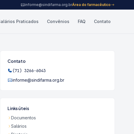
informe@sindifarma.org.br
Área do farmacêutico
Salários Praticados
Convênios
FAQ
Contato
Contato
(71) 3266-6043
informe@sindifarma.org.br
Links úteis
Documentos
Salários