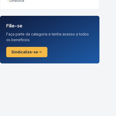
Diretoria
Filie-se
Faça parte da categoria e tenha acesso a todos
os benefícios.
Sindicalize-se