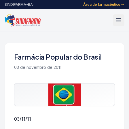
Pular para o conteúdo
SINDIFARMA-BA
·
Área do farmacêutico
Farmácia Popular do Brasil
03 de novembro de 2011
03/11/11