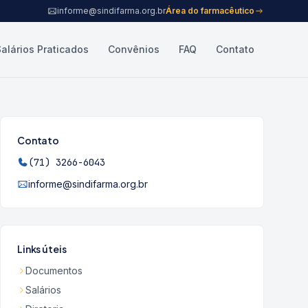
informe@sindifarma.org.br
Área do farmacêutico
Salários Praticados
Convênios
FAQ
Contato
Contato
(71) 3266-6043
informe@sindifarma.org.br
Links úteis
Documentos
Salários