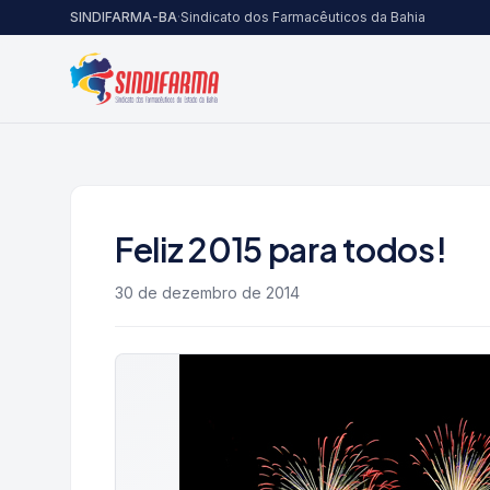
Pular para o conteúdo
SINDIFARMA-BA
·
Sindicato dos Farmacêuticos da Bahia
Feliz 2015 para todos!
30 de dezembro de 2014