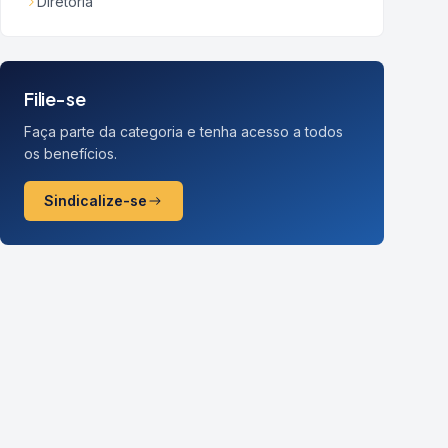
Diretoria
Filie-se
Faça parte da categoria e tenha acesso a todos
os benefícios.
Sindicalize-se