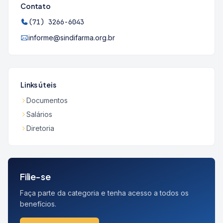
Contato
(71) 3266-6043
informe@sindifarma.org.br
Links úteis
Documentos
Salários
Diretoria
Filie-se
Faça parte da categoria e tenha acesso a todos os
benefícios.