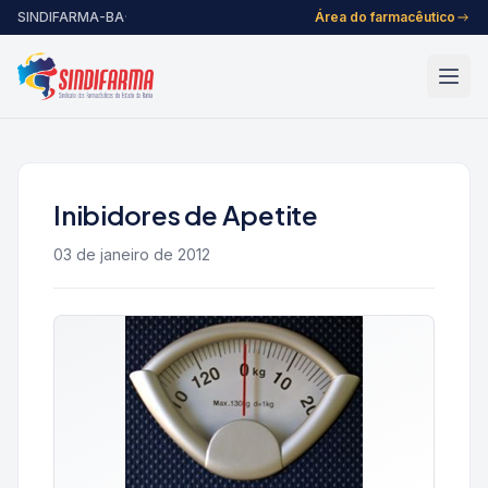
Pular para o conteúdo
SINDIFARMA-BA
·
Área do farmacêutico
Inibidores de Apetite
03 de janeiro de 2012