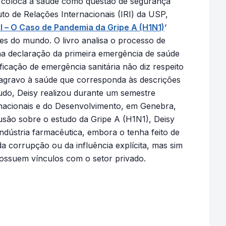
s, coloca a saúde como questão de segurança
uto de Relações Internacionais (IRI) da USP,
al – O Caso de Pandemia da Gripe A (H1N1)
‘
ões do mundo. O livro analisa o processo de
a declaração da primeira emergência de saúde
ificação de emergência sanitária não diz respeito
agravo à saúde que corresponda às descrições
do, Deisy realizou durante um semestre
ernacionais e do Desenvolvimento, em Genebra,
são sobre o estudo da Gripe A (H1N1), Deisy
dústria farmacêutica, embora o tenha feito de
da corrupção ou da influência explícita, mas sim
possuem vínculos com o setor privado.