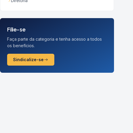
Diretoria
Filie-se
Faça parte da categoria e tenha acesso a todos
os benefícios.
Sindicalize-se