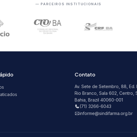
— PARCEIROS INSTITUCIONAIS
rápido
Contato
Av. Sete de Setembro, 88, Ed.
os
Rio Branco, Sala 602, Centro, 
raticados
Bahia, Brazil 40060-001
s
(71) 3266-6043
informe@sindifarma.org.br