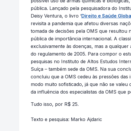
possível uso de armas químicas e biológica
pública. Lançado pela pesquisadora do Instit
Deisy Ventura, o livro ‘
Direito e Saúde Glob
revisita a pandemia que afetou diversas naç
tomada de decisões pela OMS que resultou n
pública de importância internacional. A class
exclusivamente às doenças, mas a qualquer 
do regulamento de 2005. Para compor o estu
pesquisas no Instituto de Altos Estudos Int
Suíça – também sede da OMS. Na sua conclu
concluiu que a OMS cedeu às pressões das in
modo muito sofisticado, já que não se valeu 
da influência dos especialistas da OMS que 
Tudo isso, por R$ 25.
Texto e pesquisa: Marko Ajdaric