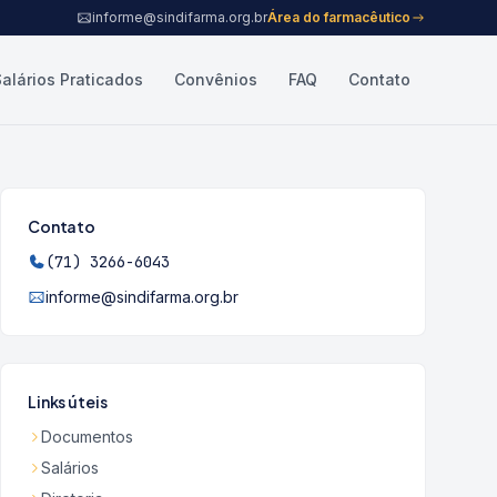
informe@sindifarma.org.br
Área do farmacêutico
Salários Praticados
Convênios
FAQ
Contato
Contato
(71) 3266-6043
informe@sindifarma.org.br
Links úteis
Documentos
Salários