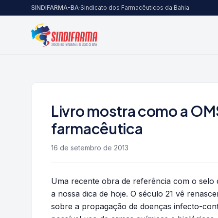
Pular para o conteúdo
SINDIFARMA-BA
·
Sindicato dos Farmacêuticos da Bahia
Livro mostra como a OMS
farmacêutica
16 de setembro de 2013
Uma recente obra de referência com o selo 
a nossa dica de hoje. O século 21 vê renasc
sobre a propagação de doenças infecto-cont