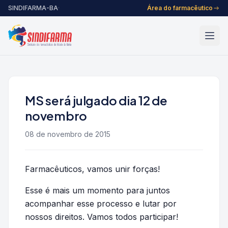
Pular para o conteúdo
SINDIFARMA-BA
·
Área do farmacêutico
MS será julgado dia 12 de
novembro
08 de novembro de 2015
Farmacêuticos, vamos unir forças!
Esse é mais um momento para juntos
acompanhar esse processo e lutar por
nossos direitos. Vamos todos participar!