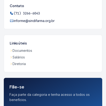
Contato
(71) 3266-6043
informe@sindifarma.org.br
Links úteis
Documentos
Salários
Diretoria
Filie-se
Faça parte da categoria e tenha acesso a todos os
benefícios.