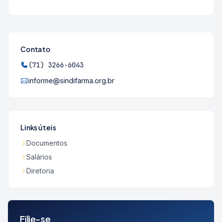
Contato
(71) 3266-6043
informe@sindifarma.org.br
Links úteis
Documentos
Salários
Diretoria
Filie-se