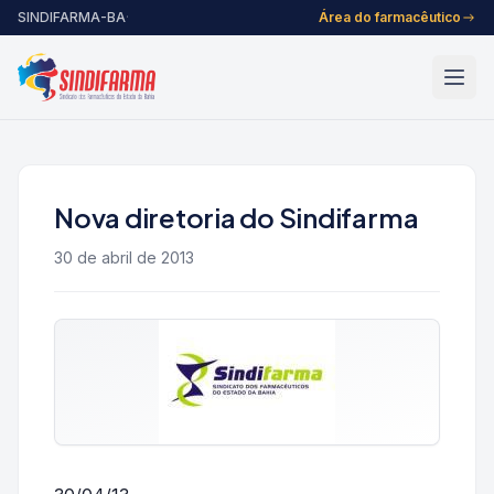
Pular para o conteúdo
SINDIFARMA-BA
·
Área do farmacêutico
Nova diretoria do Sindifarma
30 de abril de 2013