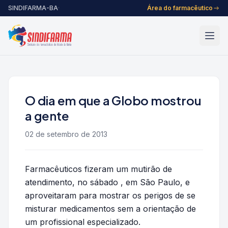
Pular para o conteúdo
SINDIFARMA-BA
·
Área do farmacêutico
O dia em que a Globo mostrou
a gente
02 de setembro de 2013
Farmacêuticos fizeram um mutirão de
atendimento, no sábado , em São Paulo, e
aproveitaram para mostrar os perigos de se
misturar medicamentos sem a orientação de
um profissional especializado.