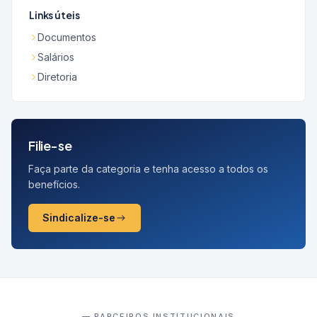
Links úteis
Documentos
Salários
Diretoria
Filie-se
Faça parte da categoria e tenha acesso a todos os
benefícios.
Sindicalize-se
— PARCEIROS INSTITUCIONAIS