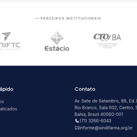
— PARCEIROS INSTITUCIONAIS
rápido
Contato
Av. Sete de Setembro, 88, Ed.
os
Rio Branco, Sala 602, Centro, 
raticados
Bahia, Brazil 40060-001
s
(71) 3266-6043
informe@sindifarma.org.br