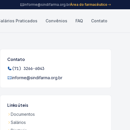
informe@sindifarma.org.br
Área do farmacêutico
Salários Praticados
Convênios
FAQ
Contato
Contato
(71) 3266-6043
informe@sindifarma.org.br
Links úteis
Documentos
Salários