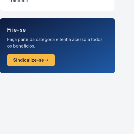
Diretoria
Filie-se
Faça parte da categoria e tenha acesso a todos
os benefícios.
Sindicalize-se