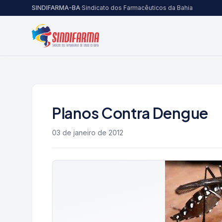
Pular para o conteúdo
SINDIFARMA-BA
·
Sindicato dos Farmacêuticos da Bahia
Planos Contra Dengue
03 de janeiro de 2012