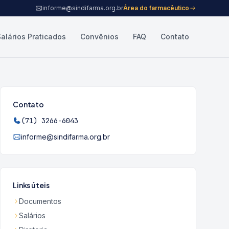
informe@sindifarma.org.br
Área do farmacêutico
Salários Praticados
Convênios
FAQ
Contato
Contato
(71) 3266-6043
informe@sindifarma.org.br
Links úteis
Documentos
Salários