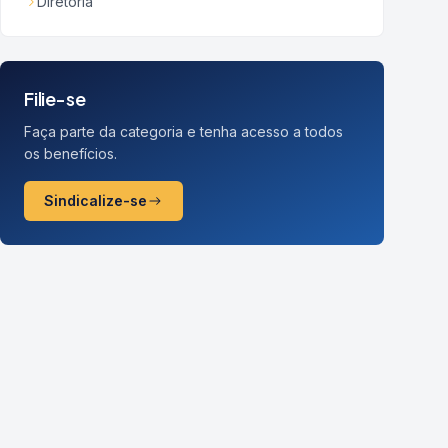
Diretoria
Filie-se
Faça parte da categoria e tenha acesso a todos
os benefícios.
Sindicalize-se